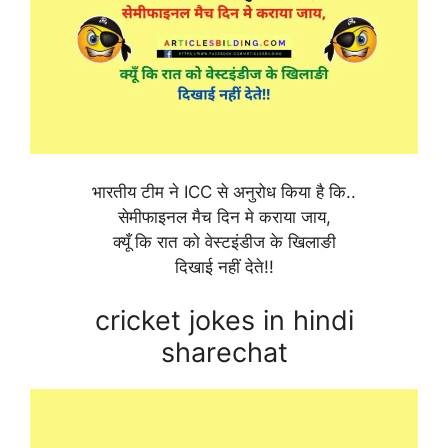
भारतीय टीम ने ICC से अनुरोध किया है कि..
सेमीफाइनल मैच दिन मे कराया जाय,
क्यूँ कि रात को वेस्टइंडीज के खिलाङी
दिखाई नहीं देते!!
cricket jokes in hindi
sharechat