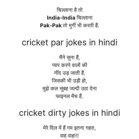
चिल्लाना है तो
India-India
चिल्लाना
Pak-Pak
तो मुर्गी भी करती हैं.
cricket par jokes in hindi
मैंने सुना हैं,
प्यार करने वालों की
नींद उड़ जाती हैं.
जिसकी भी उड़ी हो,
मुझे कल सुबह जल्दी उठा देना
फाइनल मैच हैं.
cricket dirty jokes in hindi
मेरे दिल में हैं गम इतना गहरा,
वाह वाह!!!