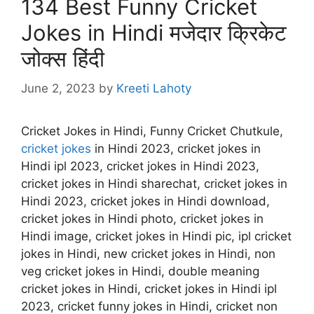
134 Best Funny Cricket
Jokes in Hindi मजेदार क्रिकेट
जोक्स हिंदी
June 2, 2023
by
Kreeti Lahoty
Cricket Jokes in Hindi, Funny Cricket Chutkule,
cricket jokes
in Hindi 2023, cricket jokes in
Hindi ipl 2023, cricket jokes in Hindi 2023,
cricket jokes in Hindi sharechat, cricket jokes in
Hindi 2023, cricket jokes in Hindi download,
cricket jokes in Hindi photo, cricket jokes in
Hindi image, cricket jokes in Hindi pic, ipl cricket
jokes in Hindi, new cricket jokes in Hindi, non
veg cricket jokes in Hindi, double meaning
cricket jokes in Hindi, cricket jokes in Hindi ipl
2023, cricket funny jokes in Hindi, cricket non