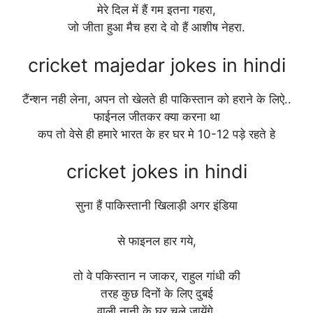
मेरे दिल में हैं गम इतना गहरा,
जो जीता हुआ मैच हरा दे वो हैं आशीष नेहरा.
cricket majedar jokes in hindi
टैंन्शन नही लेना, अपन तो खेलते ही पाकिस्तान को हराने के लिऐ..
फाईनल जीतकर क्या करना था
कप तो वेसे ही हमारे भारत के हर घर मे 10-12 पड़े रहते हे
cricket jokes in hindi
सुना हैं पाकिस्तानी खिलाड़ी अगर इंडिया
से फाइनल हार गये,
तो वे पकिस्तान न जाकर, राहुल गांधी की
तरह कुछ दिनों के लिए दुबई
वाली नानी के घर चले जायेंगे.