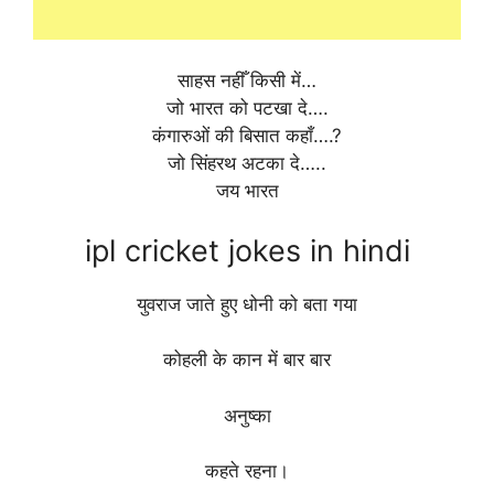
साहस नहीँ किसी में…
जो भारत को पटखा दे….
कंगारुओं की बिसात कहाँ….?
जो सिंहरथ अटका दे…..
जय भारत
ipl cricket jokes in hindi
युवराज जाते हुए धोनी को बता गया
कोहली के कान में बार बार
अनुष्का
कहते रहना।