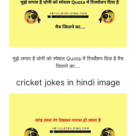
मुझे लगता है धोनी को स्पेशल Quota में रिजर्वेशन दिया है मैच
जिताने का….
cricket jokes in hindi image