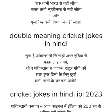
पाक कभी भारत से नहीं जीता
भारत कभी न्यूजीलैण्ड से नहीं जीता
और
न्यूजीलैण्ड कभी विश्वकप नहीं जीता!!
double meaning cricket jokes
in hindi
सुना हैं पाकिस्तानी खिलाड़ी अगर इंडिया से
फाइनल हार गये,
तो वे पकिस्तान न जाकर, राहुल गांधी की
तरह कुछ दिनों के लिए दुबई
वाली नानी के घर चले जायेंगे.
cricket jokes in hindi ipl 2023
पाकिस्तानी कप्तान – आज फाइनल में इंडिया को 200 रन से