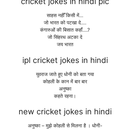
cricket jokes in hindi pic
साहस नहीँ किसी में…
जो भारत को पटखा दे….
कंगारुओं की बिसात कहाँ….?
जो सिंहरथ अटका दे
जय भारत
ipl cricket jokes in hindi
युवराज जाते हुए धोनी को बता गया
कोहली के कान में बार बार
अनुष्का
कहते रहना।
new cricket jokes in hindi
अनुष्का – मुझे कोहली से मिलना है । धोनी-