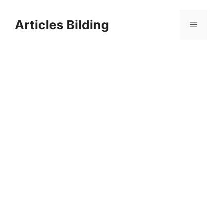
Skip
to
Articles Bilding
Menu
content