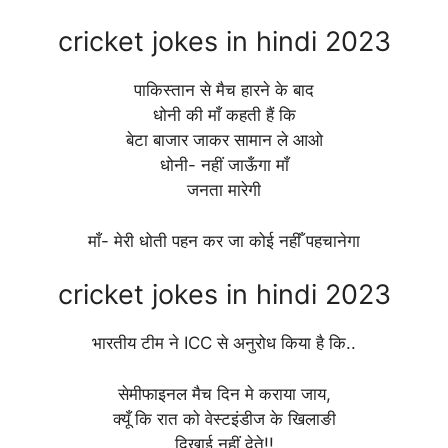
cricket jokes in hindi 2023
पाकिस्तान से मैच हारने के बाद
धोनी की माँ कहती हैं कि
बेटा बाजार जाकर सामान ले आओ
धोनी- नहीं जाऊँगा माँ
जनता मारेगी
माँ- मेरी धोती पहन कर जा कोई नहीँ पहचानेगा
cricket jokes in hindi 2023
भारतीय टीम ने ICC से अनुरोध किया है कि..
सेमीफाइनल मैच दिन मे कराया जाय,
क्यूँ कि रात को वेस्टइंडीज के खिलाङी
दिखाई नहीं देते!!