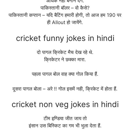
अधिक नही बनाने देंगे.
पाकिस्तानी बॉलर – वो कैसे?
पाकिस्तानी कप्तान – यदि बैटिंग हमारी होगी, तो आज हम 190 पर
ही Allout हो जायेंगे.
cricket funny jokes in hindi
दो पागल क्रिकेट मैच देख रहे थे.
क्रिकेटर ने छक्का मारा.
पहला पागल बोल वाह क्या गोल किया हैं.
दूसरा पागल बोला – अरे !! गोल इसमें नही, क्रिकेट में होता हैं.
cricket non veg jokes in hindi
टीम इण्डिया जीत जाय तो
इंसान उस बिस्किट का गम भी भुला देता हैं.