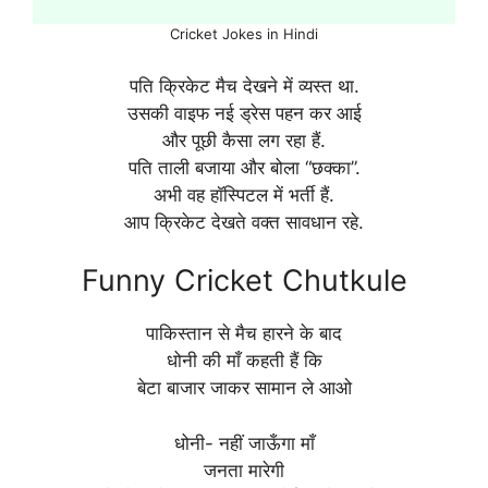
Cricket Jokes in Hindi
पति क्रिकेट मैच देखने में व्यस्त था.
उसकी वाइफ नई ड्रेस पहन कर आई
और पूछी कैसा लग रहा हैं.
पति ताली बजाया और बोला “छक्का”.
अभी वह हॉस्पिटल में भर्ती हैं.
आप क्रिकेट देखते वक्त सावधान रहे.
Funny Cricket Chutkule
पाकिस्तान से मैच हारने के बाद
धोनी की माँ कहती हैं कि
बेटा बाजार जाकर सामान ले आओ
धोनी- नहीं जाऊँगा माँ
जनता मारेगी