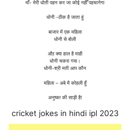
माँ- मेरी धोती पहन कर जा कोई नहीँ पहचानेगा
धोनी -ठीक है जाता हूं
बाजार में एक महिला
धोनी से बोली
औऱ क्या हाल है माही
धोनी चकरा गया।
धोनी-श्री मती आप कौन
महिला – अबे मै कोहली हूँ
अनुष्का की साड़ी है!
cricket jokes in hindi ipl 2023