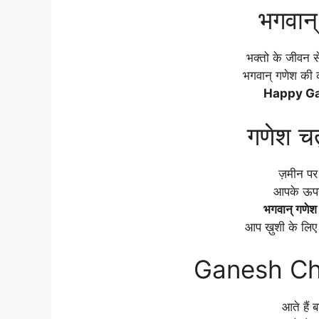
भगवान्
भक्तो के जीवन से
भगवान् गणेश की कृ
Happy Ga
गणेश चत
ज़मीन पर
आपके ऊपर 
भगवान् गणेश
आप ख़ुशी के लिए
Ganesh Cha
आते हैं 