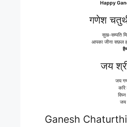
Happy Gan
गणेश चतुर्
सुख-सम्पति मिल
आपका जीना सफ़ल हो,
है
जय श्र
जय गण
करि 
विघ्
जय 
Ganesh Chaturthi 