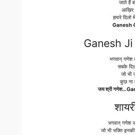
जाते हैं 
आख़िर
हमारे दिलो म
Ganesh C
Ganesh Ji 
भगवान् गणेश क
सबके दिलो
जो भी जा
कुछ ना 
जय श्री गणेश…G
शायर
भगवान् गणेश जी
जो भी भक्ति इनकी 